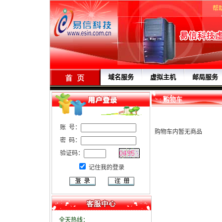
帮
域名服务
虚拟主机
邮局服务
购物车
账 号：
购物车内暂无商品
密 码：
验证码：
记住我的登录
全天热线：