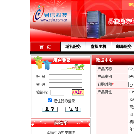
帮
域名服务
虚拟主机
邮局服务
产品名称
C2
账 号：
产品类别
服
密 码：
订购时限
*
产品特性
·CP
验证码：
·R
记住我的登录
·硬
·网
·
·
购物车内暂无商品